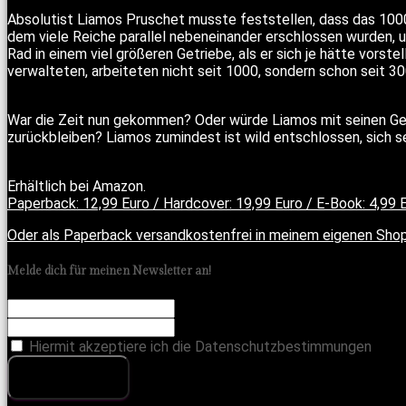
Absolutist Liamos Pruschet musste feststellen, dass das 1000-
dem viele Reiche parallel nebeneinander erschlossen wurden, um
Rad in einem viel größeren Getriebe, als er sich je hätte vorste
verwalteten, arbeiteten nicht seit 1000, sondern schon seit 
War die Zeit nun gekommen? Oder würde Liamos mit seinen Gef
zurückbleiben? Liamos zumindest ist wild entschlossen, sich 
Erhältlich bei Amazon.
Paperback: 12,99 Euro / Hardcover: 19,99 Euro / E-Book: 4,99 
Oder als Paperback versandkostenfrei in meinem eigenen Shop
Melde dich für meinen Newsletter an!
Hiermit akzeptiere ich die Datenschutzbestimmungen