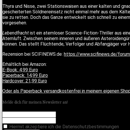
Thyra und Nisse, zwei Stationswaisen aus einer kalten und gn
gescheiterten Söldnereinsatz nicht einmal mehr aus dem Kälte
sie zu retten. Doch das Ganze entwickelt sich schnell zu ein
vorgesehen.
Lebendfracht
ist ein atemloser Science-Fiction-Thriller aus e
Atemluft. Zwischen seinem inneren und äußeren Asteroidengürte
können. Das stellt Flüchtende, Verfolger und Abfangjäger vor H
Rezension bei SCIFINEWS.de:
https://www.scifinews.de/forum
Erhältlich bei Amazon:
E-Book: 4,99 Euro
Paperback: 14,99 Euro
Hardcover: 21,99 Euro
Oder als Paperback versandkostenfrei in meinem eigenen Shop
Melde dich für meinen Newsletter an!
Hiermit akzeptiere ich die Datenschutzbestimmungen